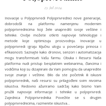
23. jul 2024.
Inovacije u Poljoprivredi Poljoprivrednici nove generacije,
dobrodošli na platformu namenjenu modernim
poljoprivrednicima koji žele unaprediti svoje veštine i
tehnike. Ovdje možete otkriti najnovije tehnologije i
metode koje optimizuju proizvodnju. Inovacije u
poljoprivredi igraju ključnu ulogu u povećanju prinosa i
efikasnosti. Saznajte kako dronovi, senzori i automatizacija
mogu transformisati Vašu farmu. Obuka i Resursi Naša
platforma nudi pristup besplatnim webinarima, člancima i
vodičima koji su dizajnirani da Vam pomognu da unapredite
svoje znanje i veštine. Bilo da ste početnik ili iskusni
poljoprivrednik, naši resursi su prilagođeni svim nivoima
iskustva. Redovno ažuriramo sadržaj kako bismo Vam
pružili najnovije informacije i tehnike u poljoprivredi.
Zajednica Poljoprivrednika Povežite se s drugim
poljoprivrednicima, razmenite iskustva…